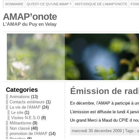
SOMMAIRE
QU’EST-CE QU’UNE AMAP ?
HISTORIQUE DE L’AMAP’ONOTE
FON
AMAP’onote
L'AMAP du Puy en Velay
Categories
Émission de radi
Animations
(13)
Contacts extérieurs
(1)
En décembre, l’AMAP à participé à une
La vie de l'AMAP
(24)
L’émission est diffusée le lundi 4 jan
Le site
(1)
Visites N.E.S.O
(8)
Un grand Merci à Maud du CPIE d nous
Militantisme
(9)
Non classé
(48)
mercredi 30 décembre 2009 | Tags :
promotion de l'AMAP
(14)
Recettes
(8)