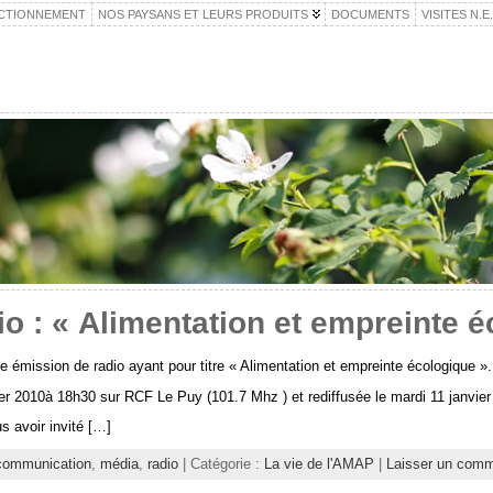
CTIONNEMENT
NOS PAYSANS ET LEURS PRODUITS
DOCUMENTS
VISITES N.E
o : « Alimentation et empreinte é
 émission de radio ayant pour titre « Alimentation et empreinte écologique ».
vier 2010à 18h30 sur RCF Le Puy (101.7 Mhz ) et rediffusée le mardi 11 janvie
 avoir invité […]
communication
,
média
,
radio
| Catégorie :
La vie de l'AMAP
|
Laisser un comm