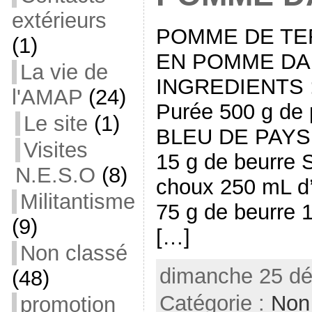
extérieurs
POMME DE TE
(1)
EN POMME DA
La vie de
INGREDIENTS : 
l'AMAP
(24)
Purée 500 g de
Le site
(1)
BLEU DE PAYS 2
Visites
15 g de beurre S
N.E.S.O
(8)
choux 250 mL d
Militantisme
75 g de beurre 1
(9)
[…]
Non classé
dimanche 25 dé
(48)
Catégorie :
Non
promotion