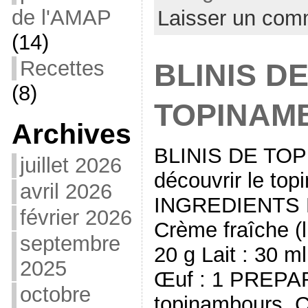
de l'AMAP
Laisser un com
(14)
Recettes
BLINIS D
(8)
TOPINAM
Archives
BLINIS DE TO
juillet 2026
découvrir le to
avril 2026
INGREDIENTS P
février 2026
Crème fraîche (l
septembre
20 g Lait : 30 m
2025
Œuf : 1 PREPA
octobre
topinambours. C