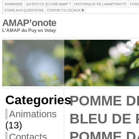
SOMMAIRE
QU’EST-CE QU’UNE AMAP ?
HISTORIQUE DE L’AMAP’ONOTE
FON
FOIRE AUX QUESTIONS
CONTACTS LOCAUX
AMAP’onote
L'AMAP du Puy en Velay
Categories
POMME D
Animations
BLEU DE 
(13)
POMME D
Contacts