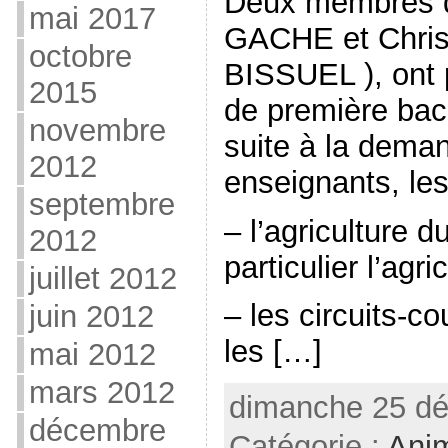
Deux membres d
mai 2017
GACHE et Chris
octobre
BISSUEL ), ont 
2015
de première bac 
novembre
suite à la dema
2012
enseignants, les
septembre
– l’agriculture d
2012
particulier l’agri
juillet 2012
– les circuits-co
juin 2012
les […]
mai 2012
mars 2012
dimanche 25 dé
décembre
Catégorie :
Ani