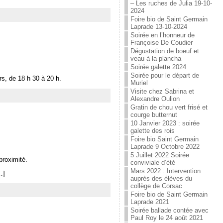
– Les ruches de Julia 19-10-
2024
Foire bio de Saint Germain
Laprade 13-10-2024
Soirée en l’honneur de
Françoise De Coudier
Dégustation de boeuf et
veau à la plancha
Soirée galette 2024
Soirée pour le départ de
s, de 18 h 30 à 20 h.
Muriel
Visite chez Sabrina et
Alexandre Oulion
Gratin de chou vert frisé et
courge butternut
10 Janvier 2023 : soirée
galette des rois
Foire bio Saint Germain
Laprade 9 Octobre 2022
5 Juillet 2022 Soirée
proximité.
conviviale d’été
Mars 2022 : Intervention
…]
auprès des élèves du
collège de Corsac
Foire bio de Saint Germain
Laprade 2021
Soirée ballade contée avec
Paul Roy le 24 août 2021