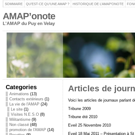
SOMMAIRE
QU’EST-CE QU’UNE AMAP ?
HISTORIQUE DE L’AMAP’ONOTE
FON
AMAP’onote
L'AMAP du Puy en Velay
Categories
Articles de jour
Animations
(13)
Contacts extérieurs
(1)
Voici les articles de journaux parlant 
La vie de l'AMAP
(24)
Tribune 2009
Le site
(1)
Visites N.E.S.O
(8)
Tribune été 2010
Militantisme
(9)
Non classé
(48)
Eveil 25 Novembre 2010
promotion de l'AMAP
(14)
Eveil 18 Mai 2011 – Présentation à St
Recettes
(8)