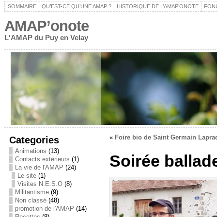
SOMMAIRE
QU’EST-CE QU’UNE AMAP ?
HISTORIQUE DE L’AMAP’ONOTE
FON
AMAP’onote
L'AMAP du Puy en Velay
«
Foire bio de Saint Germain Lapra
Categories
Animations
(13)
Soirée ballad
Contacts extérieurs
(1)
La vie de l'AMAP
(24)
Le site
(1)
Visites N.E.S.O
(8)
Militantisme
(9)
Non classé
(48)
promotion de l'AMAP
(14)
Recettes
(8)