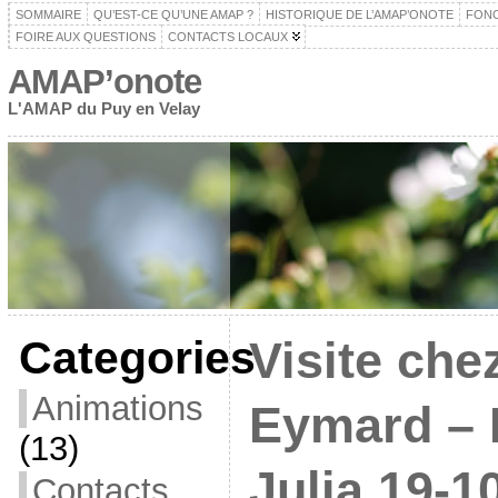
SOMMAIRE
QU’EST-CE QU’UNE AMAP ?
HISTORIQUE DE L’AMAP’ONOTE
FON
FOIRE AUX QUESTIONS
CONTACTS LOCAUX
AMAP’onote
L'AMAP du Puy en Velay
Categories
Visite che
Animations
Eymard – 
(13)
Julia 19-1
Contacts