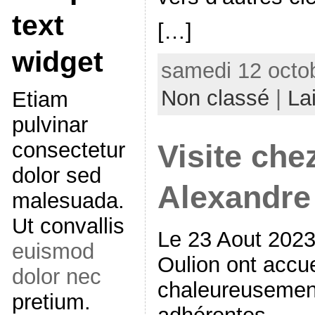
text
[…]
widget
samedi 12 octob
Non classé
|
La
Etiam
pulvinar
consectetur
Visite che
dolor sed
Alexandre
malesuada.
Ut convallis
Le 23 Aout 2023
euismod
Oulion ont accuei
dolor nec
chaleureusement
pretium.