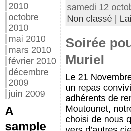
2010
samedi 12 octob
octobre
Non classé
|
La
2010
mai 2010
Soirée pou
mars 2010
Muriel
février 2010
décembre
Le 21 Novembre 
2009
un repas convivi
juin 2009
adhérents de re
Moutounet, notr
A
choisi de nous q
sample
vers d’autres ci