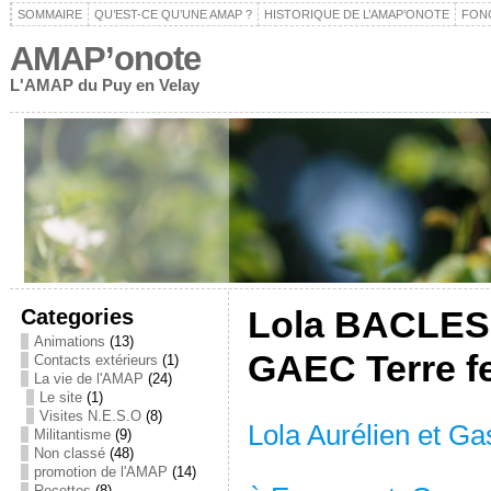
SOMMAIRE
QU’EST-CE QU’UNE AMAP ?
HISTORIQUE DE L’AMAP’ONOTE
FON
AMAP’onote
L'AMAP du Puy en Velay
Categories
Lola BACLES
Animations
(13)
GAEC Terre f
Contacts extérieurs
(1)
La vie de l'AMAP
(24)
Le site
(1)
Visites N.E.S.O
(8)
Lola Aurélien et Ga
Militantisme
(9)
Non classé
(48)
promotion de l'AMAP
(14)
Recettes
(8)