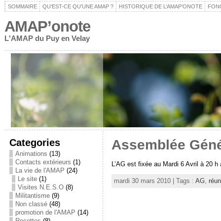
SOMMAIRE
QU’EST-CE QU’UNE AMAP ?
HISTORIQUE DE L’AMAP’ONOTE
FON
AMAP’onote
L'AMAP du Puy en Velay
Categories
Assemblée Généra
Animations
(13)
Contacts extérieurs
(1)
L’AG est fixée au Mardi 6 Avril à 20 h
La vie de l'AMAP
(24)
Le site
(1)
mardi 30 mars 2010 | Tags :
AG
,
réun
Visites N.E.S.O
(8)
Militantisme
(9)
Non classé
(48)
promotion de l'AMAP
(14)
Recettes
(8)