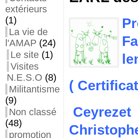
extérieurs
(1)
Pr
La vie de
Fa
l'AMAP
(24)
Le site
(1)
le
Visites
N.E.S.O
(8)
( Certifica
Militantisme
(9)
Ceyreze
Non classé
(48)
Christoph
promotion