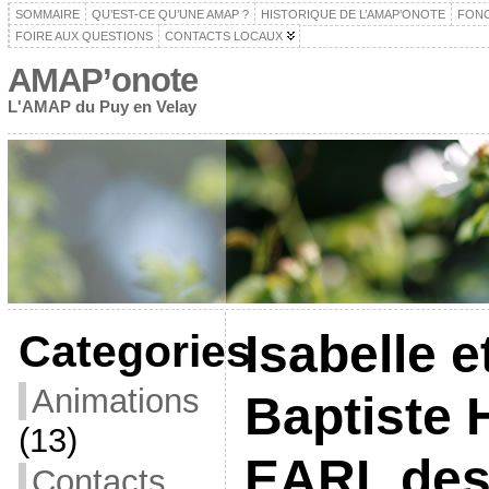
SOMMAIRE
QU’EST-CE QU’UNE AMAP ?
HISTORIQUE DE L’AMAP’ONOTE
FON
FOIRE AUX QUESTIONS
CONTACTS LOCAUX
AMAP’onote
L'AMAP du Puy en Velay
Isabelle e
Categories
Animations
Baptiste
(13)
EARL de
Contacts