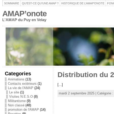
SOMMAIRE
QU’EST-CE QU’UNE AMAP ?
HISTORIQUE DE L’AMAP’ONOTE
FON
AMAP’onote
L'AMAP du Puy en Velay
Categories
Distribution du
Animations
(13)
Contacts extérieurs
(1)
[…]
La vie de l'AMAP
(24)
Le site
(1)
mardi 2 septembre 2025 | Catégorie 
Visites N.E.S.O
(8)
Militantisme
(9)
Non classé
(48)
promotion de l'AMAP
(14)
Recettes
(8)