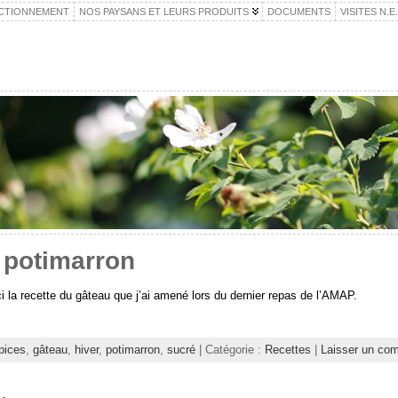
CTIONNEMENT
NOS PAYSANS ET LEURS PRODUITS
DOCUMENTS
VISITES N.E
 potimarron
ci la recette du gâteau que j’ai amené lors du dernier repas de l’AMAP.
pices
,
gâteau
,
hiver
,
potimarron
,
sucré
| Catégorie :
Recettes
|
Laisser un co