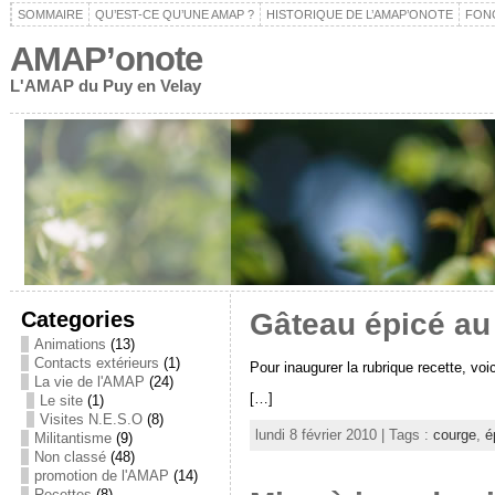
SOMMAIRE
QU’EST-CE QU’UNE AMAP ?
HISTORIQUE DE L’AMAP’ONOTE
FON
AMAP’onote
L'AMAP du Puy en Velay
Categories
Gâteau épicé au
Animations
(13)
Contacts extérieurs
(1)
Pour inaugurer la rubrique recette, voi
La vie de l'AMAP
(24)
[…]
Le site
(1)
Visites N.E.S.O
(8)
lundi 8 février 2010 | Tags :
courge
,
é
Militantisme
(9)
Non classé
(48)
promotion de l'AMAP
(14)
Recettes
(8)