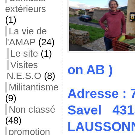
extérieurs
(1)
La vie de
l'AMAP
(24)
Le site
(1)
Visites
on AB )
N.E.S.O
(8)
Militantisme
Adresse : 
(9)
Savel 4
Non classé
(48)
LAUSSON
promotion