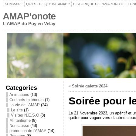
SOMMAIRE
QU’EST-CE QU’UNE AMAP ?
HISTORIQUE DE L’AMAP’ONOTE
FON
AMAP’onote
L'AMAP du Puy en Velay
«
Soirée galette 2024
Categories
Animations
(13)
Soirée pour l
Contacts extérieurs
(1)
La vie de l'AMAP
(24)
Le site
(1)
Le 21 Novembre 2023, un apéritif et u
Visites N.E.S.O
(8)
quitter pour voguer vers d’autres cieu
Militantisme
(9)
Non classé
(48)
promotion de l'AMAP
(14)
Recettes
(8)