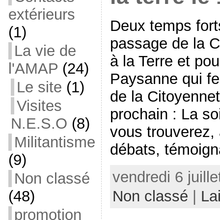
extérieurs
Deux temps fort
(1)
passage de la C
La vie de
à la Terre et pou
l'AMAP
(24)
Paysanne qui fe
Le site
(1)
de la Citoyennet
Visites
prochain : La so
N.E.S.O
(8)
vous trouverez, 
Militantisme
débats, témoign
(9)
vendredi 6 juill
Non classé
Non classé
|
La
(48)
promotion