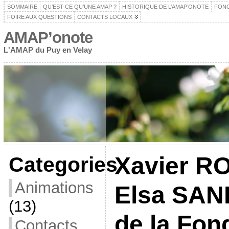
SOMMAIRE
QU’EST-CE QU’UNE AMAP ?
HISTORIQUE DE L’AMAP’ONOTE
FON
FOIRE AUX QUESTIONS
CONTACTS LOCAUX
AMAP’onote
L'AMAP du Puy en Velay
Xavier R
Categories
Animations
Elsa SAN
(13)
de la Fon
Contacts