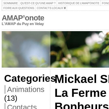
SOMMAIRE
QU’EST-CE QU’UNE AMAP ?
HISTORIQUE DE L’AMAP’ONOTE
FON
FOIRE AUX QUESTIONS
CONTACTS LOCAUX
AMAP’onote
L'AMAP du Puy en Velay
Mickael 
Categories
Animations
La Ferme 
(13)
Bonheurs
Contacts