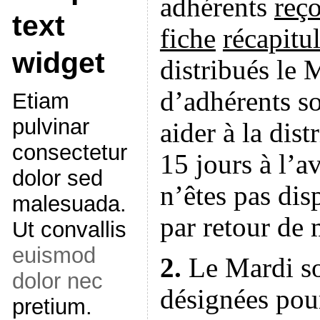
adhérents
reço
text
fiche
récapitu
widget
distribués le 
d’adhérents so
Etiam
pulvinar
aider à la dis
consectetur
15 jours à l’
dolor sed
n’êtes pas dis
malesuada.
par retour de 
Ut convallis
euismod
2.
Le Mardi so
dolor nec
désignées pou
pretium.