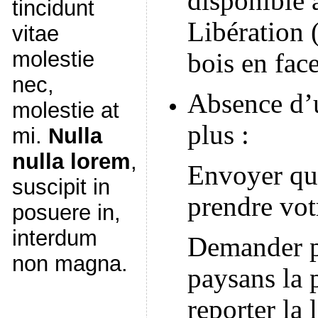
disponible 
tincidunt
Libération 
vitae
molestie
bois en fac
nec,
Absence d’
molestie at
plus :
mi.
Nulla
nulla lorem
,
Envoyer qu
suscipit in
prendre vot
posuere in,
interdum
Demander p
non magna.
paysans la p
reporter la 