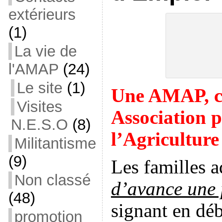
extérieurs
(1)
La vie de
l'AMAP
(24)
Le site
(1)
Une AMAP, c’
Visites
Association p
N.E.S.O
(8)
l’Agriculture
Militantisme
(9)
Les familles 
Non classé
d’avance une 
(48)
signant en déb
promotion